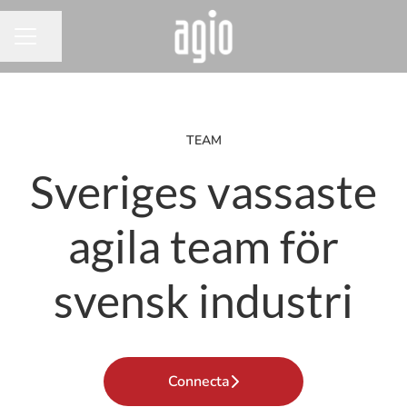
Dela sidan
KARRIÄRMENY
TEAM
Sveriges vassaste
agila team för
svensk industri
Connecta