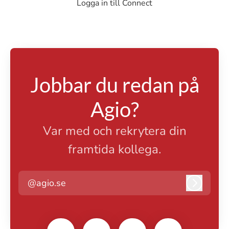
Logga in till Connect
Jobbar du redan på
Agio?
Var med och rekrytera din
framtida kollega.
@agio.se
Logga i