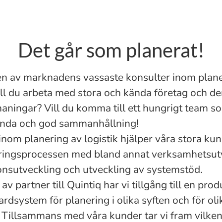
Det går som planerat!
e
n av marknadens vassaste konsulter
inom plane
ill du arbeta med stora
och
kända företag och de
maningar? Vill du komma till ett hungrigt team s
anda och god sammanhållning!
inom planering av logistik hjälper våra stora k
eringsprocessen
med
bland annat verksamhetsut
onsutveckling och utveckling av systemstöd.
av partner till
Quintiq
har vi tillgång till en prod
rdsystem för planering i olika syften och för oli
 Tillsammans med våra kunder tar vi fram vilke