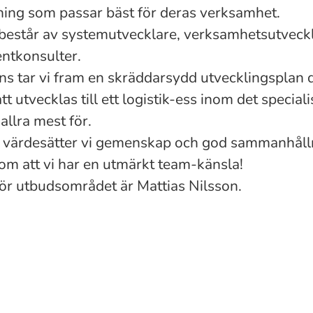
ing som passar bäst för deras verksamhet.
består av systemutvecklare, verksamhetsutveck
tkonsulter.
s tar vi fram en skräddarsydd utvecklingsplan d
tt utvecklas till ett logistik-ess inom det specia
allra mest för.
m värdesätter vi gemenskap och god sammanhålln
m att vi har en utmärkt team-känsla
!
ör utbudsområdet är Mattias Nilsson.