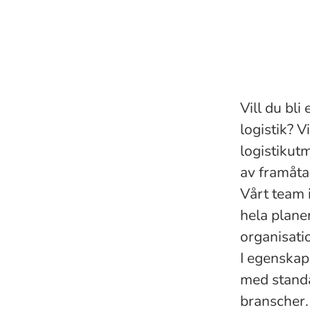
Vill du bli 
logistik? V
logistikut
av framåt
Vårt team 
hela plan
organisati
I egenskap 
med standa
branscher.