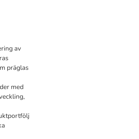
ring av
ras
om präglas
under med
veckling,
uktportfölj
ka
n