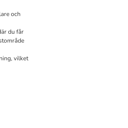
lare och
är du får
listområde
ing, vilket