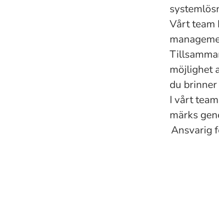
systemlösn
Vårt team 
managemen
Tillsamman
möjlighet a
du brinner 
I vårt tea
märks geno
Ansvarig f