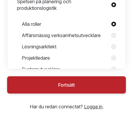
Spetsen på planering och
produktionslogistik
Roller i Spetsen på planering och produktionslogistik
Alla roller
Affärsmässig verksamhetsutvecklare
Lösningsarkitekt
Projektledare
Systemutvecklare
Testledare
Fortsätt
Sveriges vassaste agila team för
Har du redan connectat?
Logga in
.
svensk industri
Systemutvecklare .NET till offentlig