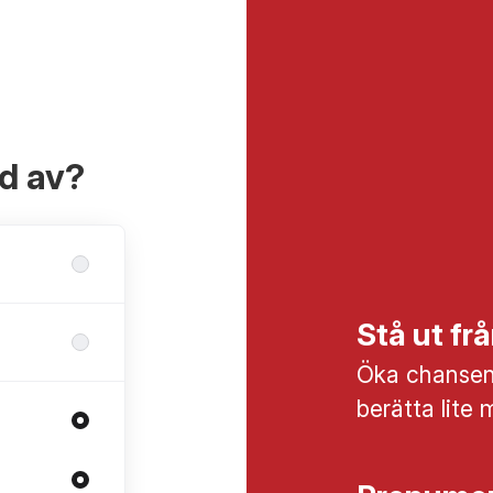
ad av?
Stå ut f
Öka chansen 
berätta lite 