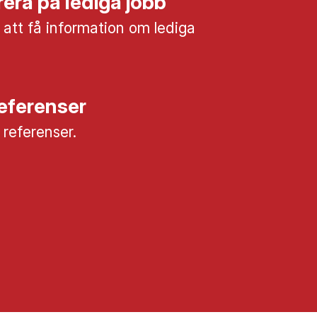
era på lediga jobb
 att få information om lediga
referenser
a referenser.