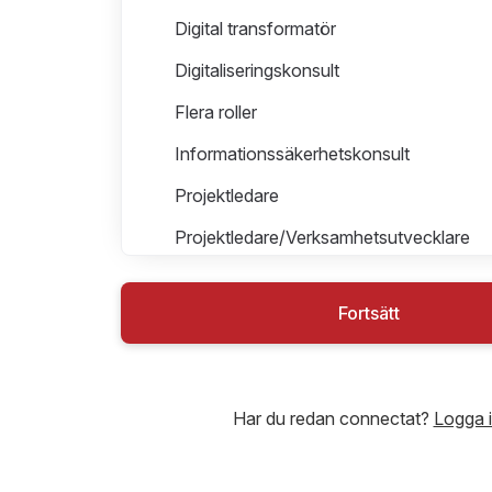
Digital transformatör
Digitaliseringskonsult
Flera roller
Informationssäkerhetskonsult
Projektledare
Projektledare/Verksamhetsutvecklare
UX-designer
Fortsätt
Verksamhetsarkitekt
Verksamhetsarkitekt/Kravanalytiker
Verksamhetsutvecklare
Har du redan connectat?
Logga 
Spetsen på planering och produktionslogis