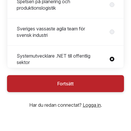
Spetsen på planering och
produktionslogistik
Sveriges vassaste agila team för
svensk industri
Systemutvecklare .NET till offentlig
sektor
Roller i Systemutvecklare .NET till offentlig sektor
Alla roller
Fortsätt
Lösningsarkitekt
Projektledare
Har du redan connectat?
Logga in
.
Systemutvecklare